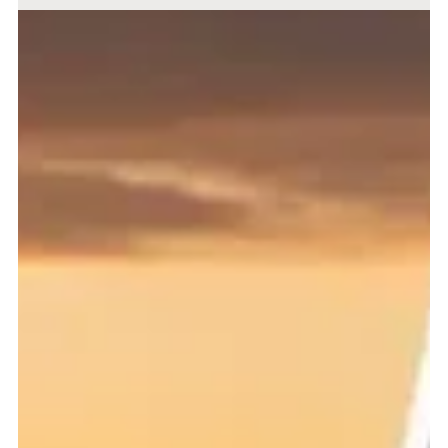
Claudia Grobe
29. juni
4 min lesing
Safari i Afrika: Hvilket Land Passer Best for Din
Reisetype?