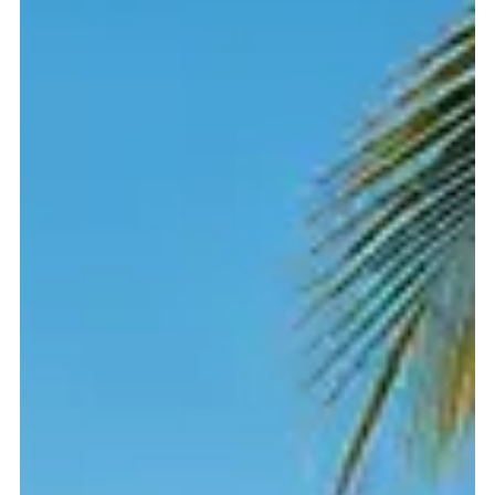
Claudia Grobe
29. juni
5 min lesing
Masai Mara vs Serengeti: Hvilken
Safariopplevelse Passer Best For Deg?