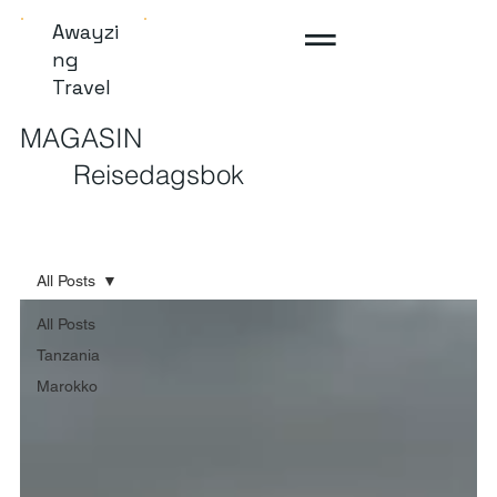
Awayzi
ng
Travel
MAGASIN
Reisedagsbok
All Posts
All Posts
Tanzania
Marokko