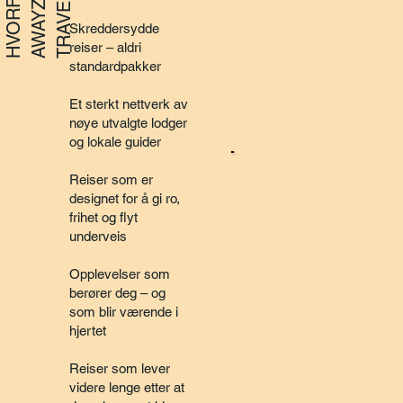
G
H
V
O
R
F
R
A
W
A
Y
Z
I
T
R
A
V
E
L
O
N
?
Skreddersydde
reiser – aldri
standardpakker
Et sterkt nettverk av
nøye utvalgte lodger
og lokale guider
Reiser som er
designet for å gi ro,
frihet og flyt
underveis
Opplevelser som
berører deg – og
som blir værende i
hjertet
Reiser som lever
videre lenge etter at