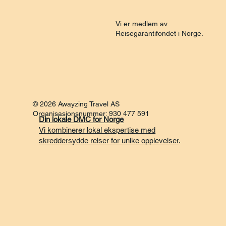
Vi er medlem av
Reisegarantifondet i Norge.
© 2026 Awayzing Travel AS
Organisasjonsnummer: 930 477 591
Din lokale DMC for Norge
Vi kombinerer lokal ekspertise med
skreddersydde reiser for unike opplevelser
.