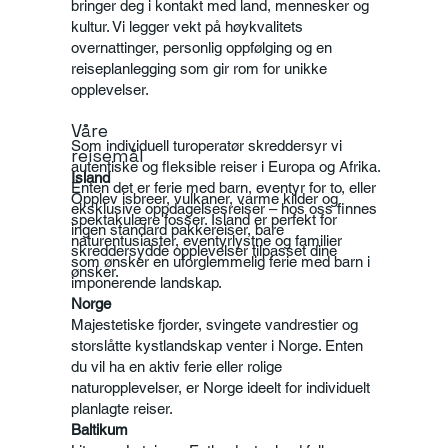
bringer deg i kontakt med land, mennesker og
kultur. Vi legger vekt på høykvalitets
overnattinger, personlig oppfølging og en
reiseplanlegging som gir rom for unikke
opplevelser.
Våre
Som individuell turoperatør skreddersyr vi
reisemål
autentiske og fleksible reiser i Europa og Afrika.
Island
Enten det er ferie med barn, eventyr for to, eller
Opplev isbreer, vulkaner, varme kilder og
eksklusive oppdagelsesreiser – hos oss finnes
spektakulære fosser. Island er perfekt for
ingen standard pakkereiser, bare
naturentusiaster, eventyrlystne og familier
skreddersydde opplevelser tilpasset dine
som ønsker en uforglemmelig ferie med barn i
ønsker.
imponerende landskap.
Norge
Majestetiske fjorder, svingete vandrestier og
storslåtte kystlandskap venter i Norge. Enten
du vil ha en aktiv ferie eller rolige
naturopplevelser, er Norge ideelt for individuelt
planlagte reiser.
Baltikum