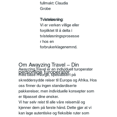
fullmakt: Claudia
Grobe
Tvisteløsning
:
Vi er verken villige eller
forpliktet til å delta i
tvisteløsningsprosesse
r hos en
forbrukerklagenemnd.
Om Awayzing Travel – Din
Awayzing Travel er en individuell turoperatør
personlige turoperatør
med base i Norge, spesialisert på
skreddersydde reiser til Europa og Afrika. Hos
oss finner du ingen standardiserte
pakkereiser, men individuelle konsepter som
er tilpasset dine ønsker.
Vi har selv reist til alle våre reisemål og
kjenner dem på første hånd. Dette gjør at vi
kan lage autentiske og fleksible ruter som