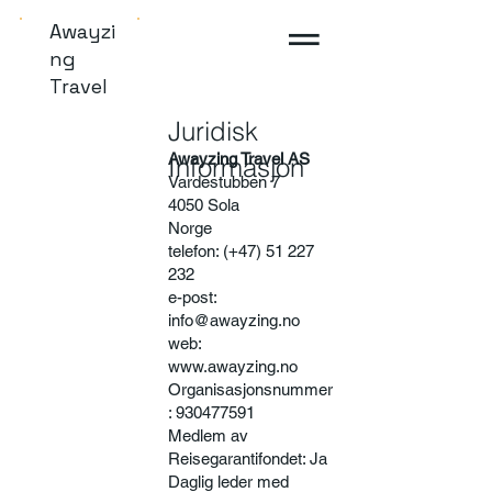
Awayzi
ng
Travel
Juridisk
Awayzing Travel AS
Informasjon
Vardestubben 7
4050 Sola
Norge
telefon: (+47) 51 227
232
e-post:
info@awayzing.no
web:
www.awayzing.no
Organisasjonsnummer
: 930477591
Medlem av
Reisegarantifondet: Ja
Daglig leder med