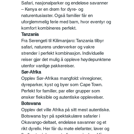
Safari, nasjonalparker og endeløse savanner
– Kenya er en drøm for dyre- og
naturentusiaster. Også familier får en
uforglemmelig ferie med barn, hvor eventyr og
komfort kombineres perfekt.
Tanzania
Fra Serengeti til Kilimanjaro: Tanzania tilbyr
safari, naturens underverker og vakre
strender i perfekt kombinasjon. Individuelle
reiser gjør det mulig å oppleve høydepunktene
utenfor vanlige pakkereiser.
Sør-Afrika
Opplev Sør-Afrikas mangfold: vinregioner,
dyreparker, kyst og byer som Cape Town.
Perfekt for familier, par eller grupper som
ønsker fleksible og autentiske opplevelser.
Botswana
Opplev det ville Afrika på sitt mest autentiske.
Botswana byr på spektakulære safarier i
Okavango‑deltaet, endeløse savanner og et
rikt dyreliv. Her får du møte elefanter, løver og