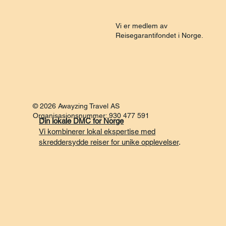
Vi er medlem av
Reisegarantifondet i Norge.
© 2026 Awayzing Travel AS
Organisasjonsnummer: 930 477 591
Din lokale DMC for Norge
Vi kombinerer lokal ekspertise med
skreddersydde reiser for unike opplevelser
.