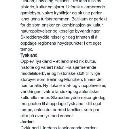
Litauen, Latvia og Estland – tre land fulle av
historie, kultur og sjarm. Utforsk sjarmerende
gamlebyer, vakre kystlinjer og skjulte perler
langt unna turiststrømmen. Baltikum er perfekt
for de som ønsker en kombinasjon av kultur,
naturopplevelser og koselige byvandringer.
Skreddersydde reiser gir deg friheten til å
oppdage regionens høydepunkter i ditt eget
tempo.
Tyskland
Opplev Tyskland – et land med rik kultur,
historie og variert natur. Fra sjarmerende
middelalderbyer og historiske slott til livlige
storbyer som Berlin og München, finnes det
noe for alle. Nyt lokale mat- og vinopplevelser,
vandringer i vakre landskap og autentiske
kulturelle møter. Skreddersydde reiser gir deg
muligheten til å oppdage Tyskland i ditt eget
tempo, enten det er med familien, som par
eller på eventyr med venner.
Jordan
Dykk ned i Jordans fascinerende verden: