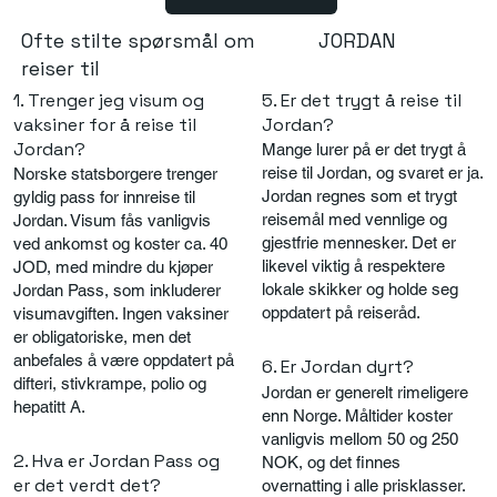
JORDAN
Ofte stilte spørsmål om
reiser til
1. Trenger jeg visum og
5. Er det trygt å reise til
vaksiner for å reise til
Jordan?
Jordan?
Mange lurer på er det trygt å
reise til Jordan, og svaret er ja.
Norske statsborgere trenger
Jordan regnes som et trygt
gyldig pass for innreise til
reisemål med vennlige og
Jordan. Visum fås vanligvis
gjestfrie mennesker. Det er
ved ankomst og koster ca. 40
likevel viktig å respektere
JOD, med mindre du kjøper
lokale skikker og holde seg
Jordan Pass, som inkluderer
oppdatert på reiseråd.
visumavgiften. Ingen vaksiner
er obligatoriske, men det
anbefales å være oppdatert på
6. Er Jordan dyrt?
difteri, stivkrampe, polio og
Jordan er generelt rimeligere
hepatitt A.
enn Norge. Måltider koster
vanligvis mellom 50 og 250
2. Hva er Jordan Pass og
NOK, og det finnes
er det verdt det?
overnatting i alle prisklasser.