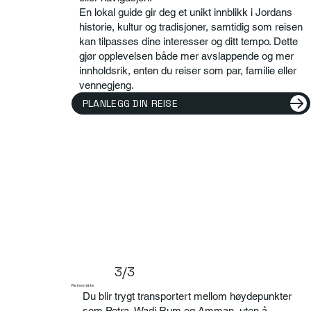
En lokal guide gir deg et unikt innblikk i Jordans
historie, kultur og tradisjoner, samtidig som reisen
kan tilpasses dine interesser og ditt tempo. Dette
gjør opplevelsen både mer avslappende og mer
innholdsrik, enten du reiser som par, familie eller
vennegjeng.
PLANLEGG DIN REISE
3/3
Reisemåte
Du blir trygt transportert mellom høydepunkter
som Petra, Wadi Rum og Amman, uten å