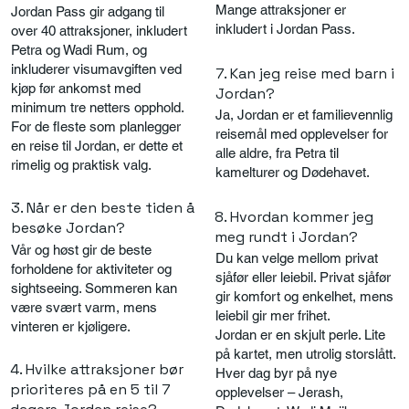
Mange attraksjoner er
Jordan Pass gir adgang til
inkludert i Jordan Pass.
over 40 attraksjoner, inkludert
Petra og Wadi Rum, og
inkluderer visumavgiften ved
7. Kan jeg reise med barn i
kjøp før ankomst med
Jordan?
minimum tre netters opphold.
Ja, Jordan er et familievennlig
For de fleste som planlegger
reisemål med opplevelser for
en reise til Jordan, er dette et
alle aldre, fra Petra til
rimelig og praktisk valg.
kamelturer og Dødehavet.
3. Når er den beste tiden å
8. Hvordan kommer jeg
besøke Jordan?
meg rundt i Jordan?
Vår og høst gir de beste
Du kan velge mellom privat
forholdene for aktiviteter og
sjåfør eller leiebil. Privat sjåfør
sightseeing. Sommeren kan
gir komfort og enkelhet, mens
være svært varm, mens
leiebil gir mer frihet.
vinteren er kjøligere.
Jordan er en skjult perle. Lite
på kartet, men utrolig storslått.
4. Hvilke attraksjoner bør
Hver dag byr på nye
prioriteres på en 5 til 7
opplevelser – Jerash,