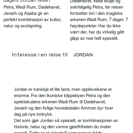
dagers Jordan reise?
Dødehavet, Wadi Mujib og
selvfølgelig Petra, før reisen
Petra, Wadi Rum, Dødehavet,
fortsetter inn i den magiske
Jerash og Aqaba gir en
ørkenen Wadi Rum. 7 dager, 7
perfekt kombinasjon av kultur,
høydepunkter. Har du ikke
natur og avslapning.
vært der, har du virkelig gått
glipp av noe helt spesielt.
Interesse i en reise til
JORDAN
Jordan er kanskje et lite land, men opplevelsene er
enorme. Fra den ikoniske klippebyen Petra og den
spektakulære ørkenen Wadi Rum til Dødehavet,
Jerash og den livlige hovedstaden Amman byr hver
dag på nye inntrykk.
Det som gjør Jordan så spesielt, er kombinasjonen av
historie, natur og den varme gjestfriheten du møter
overalt. Dette er et reisemål som passer både