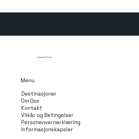
info@awayzing.no
51 227 232
Awayzing Travel
Menu
Destinasjoner
Om Oss
Kontakt
Vilkår og Betingelser
Personenvernerklæring
Informasjonskapsler