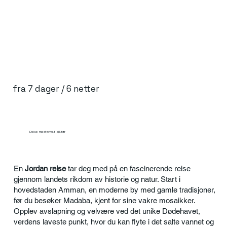
fra 7 dager / 6 netter
Reise med privat sjåfør
En
Jordan reise
tar deg med på en fascinerende reise
gjennom landets rikdom av historie og natur. Start i
hovedstaden Amman, en moderne by med gamle tradisjoner,
før du besøker Madaba, kjent for sine vakre mosaikker.
Opplev avslapning og velvære ved det unike Dødehavet,
verdens laveste punkt, hvor du kan flyte i det salte vannet og