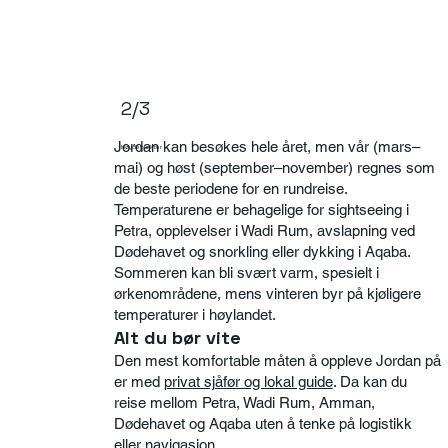
2/3
Jordan kan besøkes hele året, men vår (mars–
Høydepunkter
mai) og høst (september–november) regnes som
de beste periodene for en rundreise.
Temperaturene er behagelige for sightseeing i
Petra, opplevelser i Wadi Rum, avslapning ved
Dødehavet og snorkling eller dykking i Aqaba.
Sommeren kan bli svært varm, spesielt i
ørkenområdene, mens vinteren byr på kjøligere
temperaturer i høylandet.
Alt du bør vite
Den mest komfortable måten å oppleve Jordan på
er med
privat sjåfør og lokal guide
. Da kan du
reise mellom Petra, Wadi Rum, Amman,
Dødehavet og Aqaba uten å tenke på logistikk
eller navigasjon.