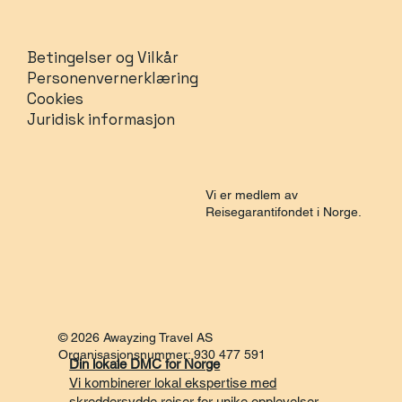
Betingelser og Vilkår
Personenvernerklæring
Cookies
Juridisk informasjon
Vi er medlem av
Reisegarantifondet i Norge.
© 2026 Awayzing Travel AS
Organisasjonsnummer: 930 477 591
Din lokale DMC for Norge
Vi kombinerer lokal ekspertise med
skreddersydde reiser for unike opplevelser
.