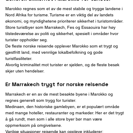
Marokko regnes som et av de mest stabile og trygge landene i 
Nord Afrika for turisme. Turisme er en viktig del av landets 
økonomi, og myndighetene prioriterer sikkerhet i turistområder.
Store turistbyer som Marrakech, Fes og Essaouira har høy 
tilstedeværelse av politi og sikkerhet, spesielt i områder hvor 
turister oppholder seg.
De fleste norske reisende opplever Marokko som et trygt og 
gjestfritt land, med vennlige lokalbefolkning og gode 
turistfasiliteter.
Alvorlig kriminalitet mot turister er sjelden, og de fleste besøk 
skjer uten hendelser.
Er Marrakech trygt for norske reisende
Marrakech er en av de mest besøkte byene i Marokko og 
regnes generelt som trygg for turister.
Medinaen, den historiske gamlebyen, er et populært område 
med mange hoteller, restauranter og markeder. Her er det trygt 
å gå rundt, men som i alle store byer bør man være 
oppmerksom på omgivelsene.
Vanlige situasjoner reisende kan oppleve inkluderer: