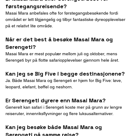
førstegangsreisende?
Masai Mara anbefales ofte for førstegangsbesøkende fordi 
området er lett tilgjengelig og tilbyr fantastiske dyreopplevelser 
på et relativt lite område.
Når er det best å besøke Masai Mara og 
Serengeti?
Masai Mara er mest populær mellom juli og oktober, mens 
Serengeti byr på flotte safariopplevelser gjennom hele året.
Kan jeg se Big Five i begge destinasjonene?
Ja. Både Masai Mara og Serengeti er hjem for Big Five: løve, 
leopard, elefant, bøffel og neshorn.
Er Serengeti dyrere enn Masai Mara?
Generelt kan safari i Serengeti koste mer på grunn av lengre 
reiseruter, innenriksflyvninger og flere luksusalternativer.
Kan jeg besøke både Masai Mara og 
Serengeti på samme reise?