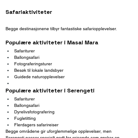
Safariaktiviteter
Begge destinasjonene tilbyr fantastiske safariopplevelser.
Populære aktiviteter i Masai Mara
Safariturer
Ballongsafari
Fotograferingsturer
Besøk til lokale landsbyer
Guidede naturopplevelser
Populære aktiviteter i Serengeti
Safariturer
Ballongsafari
Dyrelivsfotografering
Fugletitting
Flerdagers safarireiser
Begge områdene gir uforglemmelige opplevelser, men 
Serengeti passer spesielt godt for reisende som ønsker en 