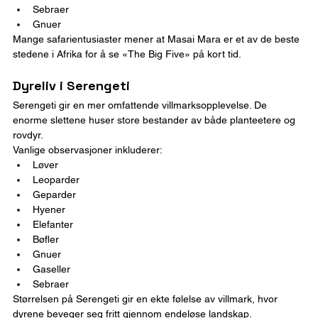
Sebraer
Gnuer
Mange safarientusiaster mener at Masai Mara er et av de beste 
stedene i Afrika for å se «The Big Five» på kort tid.
Dyreliv i Serengeti
Serengeti gir en mer omfattende villmarksopplevelse. De 
enorme slettene huser store bestander av både planteetere og 
rovdyr.
Vanlige observasjoner inkluderer:
Løver
Leoparder
Geparder
Hyener
Elefanter
Bøfler
Gnuer
Gaseller
Sebraer
Størrelsen på Serengeti gir en ekte følelse av villmark, hvor 
dyrene beveger seg fritt gjennom endeløse landskap.