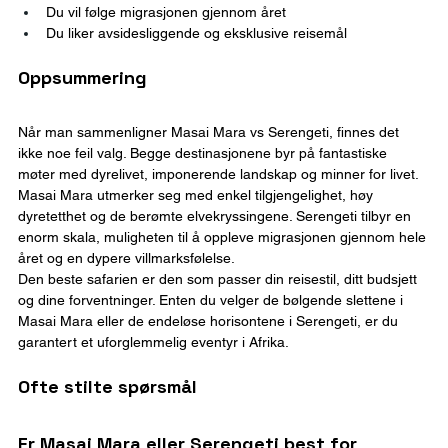
Du vil følge migrasjonen gjennom året
Du liker avsidesliggende og eksklusive reisemål
Oppsummering
Når man sammenligner Masai Mara vs Serengeti, finnes det 
ikke noe feil valg. Begge destinasjonene byr på fantastiske 
møter med dyrelivet, imponerende landskap og minner for livet.
Masai Mara utmerker seg med enkel tilgjengelighet, høy 
dyretetthet og de berømte elvekryssingene. Serengeti tilbyr en 
enorm skala, muligheten til å oppleve migrasjonen gjennom hele 
året og en dypere villmarksfølelse.
Den beste safarien er den som passer din reisestil, ditt budsjett 
og dine forventninger. Enten du velger de bølgende slettene i 
Masai Mara eller de endeløse horisontene i Serengeti, er du 
garantert et uforglemmelig eventyr i Afrika.
Ofte stilte spørsmål
Er Masai Mara eller Serengeti best for 