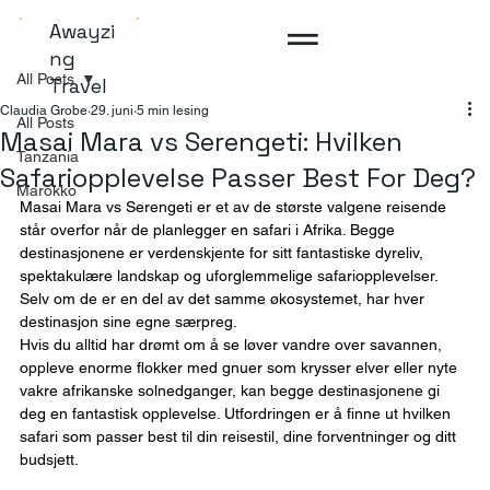
Awayzi
ng
All Posts
Travel
Claudia Grobe
29. juni
5 min lesing
All Posts
Masai Mara vs Serengeti: Hvilken
Tanzania
Safariopplevelse Passer Best For Deg?
Marokko
Masai Mara vs Serengeti er et av de største valgene reisende 
står overfor når de planlegger en safari i Afrika. Begge 
destinasjonene er verdenskjente for sitt fantastiske dyreliv, 
spektakulære landskap og uforglemmelige safariopplevelser. 
Selv om de er en del av det samme økosystemet, har hver 
destinasjon sine egne særpreg.
Hvis du alltid har drømt om å se løver vandre over savannen, 
oppleve enorme flokker med gnuer som krysser elver eller nyte 
vakre afrikanske solnedganger, kan begge destinasjonene gi 
deg en fantastisk opplevelse. Utfordringen er å finne ut hvilken 
safari som passer best til din reisestil, dine forventninger og ditt 
budsjett.