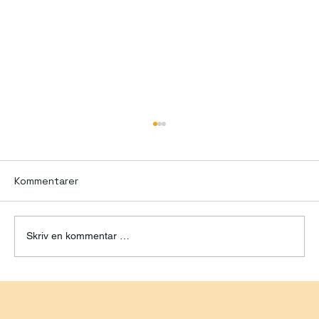
Kommentarer
Skriv en kommentar …
Safari i Afrika: Hvilket Land Passer
Best for Din Reisetype?